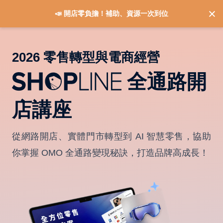
📣 開店零負擔！補助、資源一次到位
2026 零售轉型與電商經營
全通路開
店講座
從網路開店、實體門市轉型到 AI 智慧零售，協助
你掌握 OMO 全通路變現秘訣，打造品牌高成長！