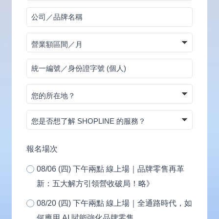
碼
公
司
營
／
業
品
統
額
牌
一
區
名
您
編
間
稱
的
號
／
您
所
／
月
是
在
身
否
地？
報名場次
份
想
證
08/06 (四) 下午兩點 線上場｜品牌零售再革
了
字
新：五大解方引領營收破局！略》
解
號
SHOPLINE
08/20 (四) 下午兩點 線上場｜全通路時代，如
(個
的
何應用 AI 賦能強化品牌零售