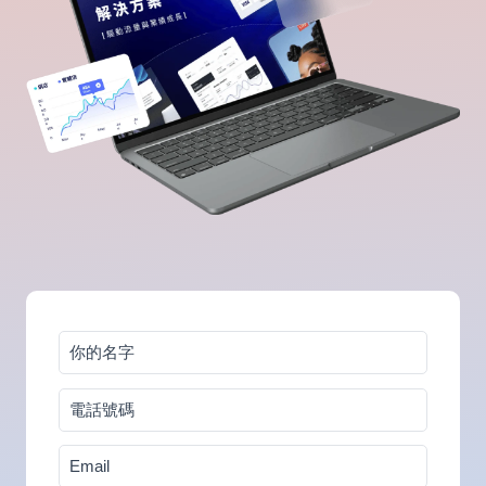
你
的
電
名
話
字
Email
號