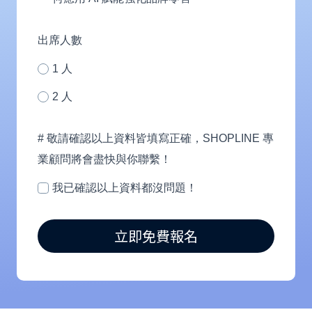
人)
服
務？
出席人數
1 人
2 人
# 敬請確認以上資料皆填寫正確，SHOPLINE 專
業顧問將會盡快與你聯繫！
我已確認以上資料都沒問題！
立即免費報名