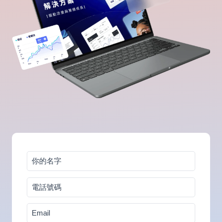
你
的
電
名
話
字
Email
號