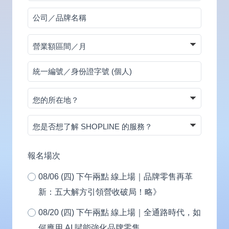
碼
公
司
營
／
業
品
統
額
牌
一
區
名
您
編
間
稱
的
號
／
您
所
／
月
是
在
身
否
地？
報名場次
份
想
證
08/06 (四) 下午兩點 線上場｜品牌零售再革
了
字
新：五大解方引領營收破局！略》
解
號
SHOPLINE
08/20 (四) 下午兩點 線上場｜全通路時代，如
(個
的
何應用 AI 賦能強化品牌零售