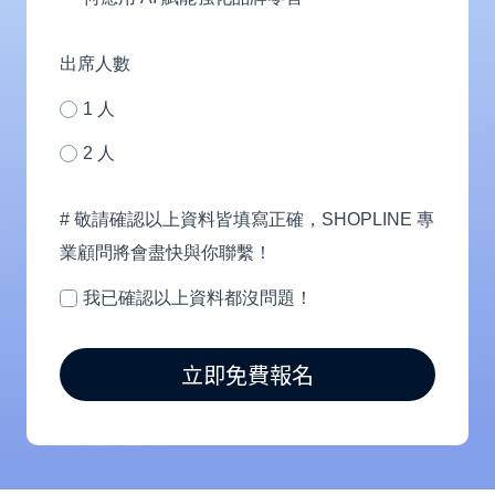
人)
服
務？
出席人數
1 人
2 人
# 敬請確認以上資料皆填寫正確，SHOPLINE 專
業顧問將會盡快與你聯繫！
我已確認以上資料都沒問題！
立即免費報名