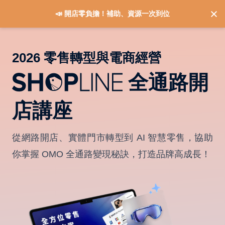
📣 開店零負擔！補助、資源一次到位
2026 零售轉型與電商經營
全通路開
店講座
從網路開店、實體門市轉型到 AI 智慧零售，協助
你掌握 OMO 全通路變現秘訣，打造品牌高成長！