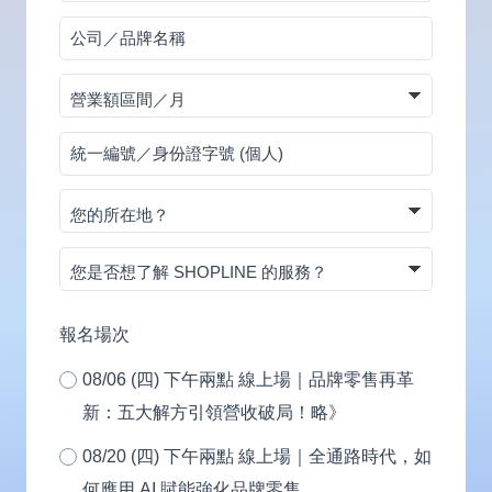
碼
公
司
營
／
業
品
統
額
牌
一
區
名
您
編
間
稱
的
號
／
您
所
／
月
是
在
身
否
地？
報名場次
份
想
證
08/06 (四) 下午兩點 線上場｜品牌零售再革
了
字
新：五大解方引領營收破局！略》
解
號
SHOPLINE
08/20 (四) 下午兩點 線上場｜全通路時代，如
(個
的
何應用 AI 賦能強化品牌零售