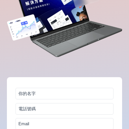
你
的
電
名
話
字
Email
號