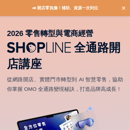
📣 開店零負擔！補助、資源一次到位
2026 零售轉型與電商經營
全通路開
店講座
從網路開店、實體門市轉型到 AI 智慧零售，協助
你掌握 OMO 全通路變現秘訣，打造品牌高成長！