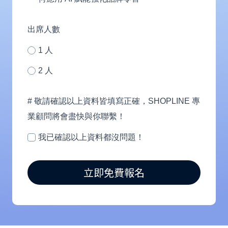
人)
服
務？
出席人數
1 人
2 人
# 敬請確認以上資料皆填寫正確，SHOPLINE 專
業顧問將會盡快與你聯繫！
我已確認以上資料都沒問題！
立即免費報名