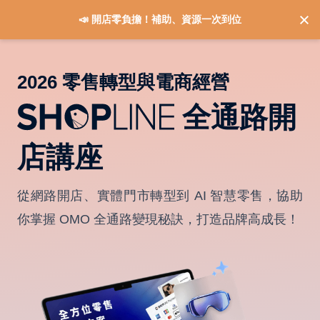
📣 開店零負擔！補助、資源一次到位
2026 零售轉型與電商經營
全通路開
店講座
從網路開店、實體門市轉型到 AI 智慧零售，協助
你掌握 OMO 全通路變現秘訣，打造品牌高成長！