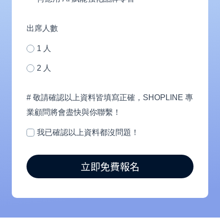
人)
服
務？
出席人數
1 人
2 人
# 敬請確認以上資料皆填寫正確，SHOPLINE 專
業顧問將會盡快與你聯繫！
我已確認以上資料都沒問題！
立即免費報名