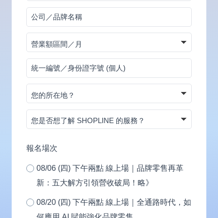
碼
公
司
營
／
業
品
統
額
牌
一
區
名
您
編
間
稱
的
號
／
您
所
／
月
是
在
身
否
地？
報名場次
份
想
證
08/06 (四) 下午兩點 線上場｜品牌零售再革
了
字
新：五大解方引領營收破局！略》
解
號
SHOPLINE
08/20 (四) 下午兩點 線上場｜全通路時代，如
(個
的
何應用 AI 賦能強化品牌零售