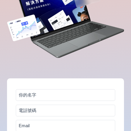
你
的
電
名
話
字
Email
號