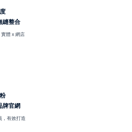
度
無縫整合
實體 x 網店
粉
品牌官網
員，有效打造