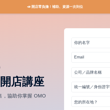
📣 開店零負擔！補助、資源一次到位
你
的
電
Email
名
話
字
營
公
號
司
碼
開店講座
／
營
統
品
業
一
售，協助你掌握 OMO
牌
您
額
編
名
的
區
號