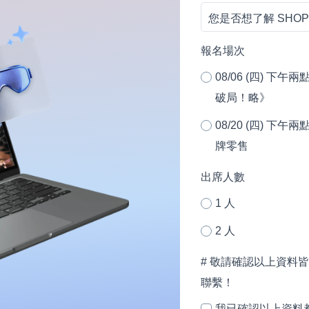
稱
您
所
間
／
是
在
／
身
否
地？
月
份
報名場次
想
證
08/06 (四) 
了
字
破局！略》
解
號
08/20 (四) 下
SHOPLINE
(個
牌零售
的
人)
服
出席人數
務？
1 人
2 人
# 敬請確認以上資料皆
聯繫！
我已確認以上資料