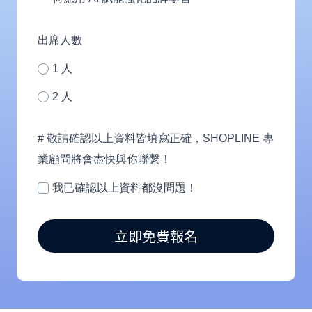
人)
服
務？
出席人數
1 人
2 人
# 敬請確認以上資料皆填寫正確，SHOPLINE 專
業顧問將會盡快與你聯繫！
我已確認以上資料都沒問題！
立即免費報名