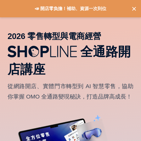
📣 開店零負擔！補助、資源一次到位
2026 零售轉型與電商經營
全通路開
店講座
從網路開店、實體門市轉型到 AI 智慧零售，協助
你掌握 OMO 全通路變現秘訣，打造品牌高成長！