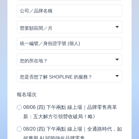
碼
公
司
營
／
業
品
統
額
牌
一
區
名
您
編
間
稱
的
號
／
您
所
／
月
是
在
身
否
地？
報名場次
份
想
證
08/06 (四) 下午兩點 線上場｜品牌零售再革
了
字
新：五大解方引領營收破局！略》
解
號
SHOPLINE
08/20 (四) 下午兩點 線上場｜全通路時代，如
(個
的
何應用 AI 賦能強化品牌零售