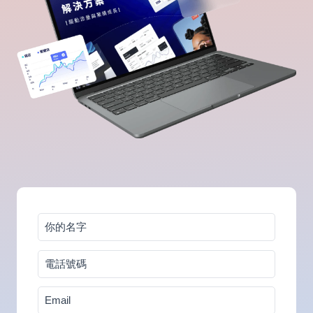
你
的
電
名
話
字
Email
號